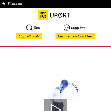
Til nrk.no
Søk
Logg inn
Opprett profil
Les mer om Urørt her