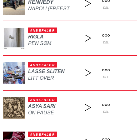
KENNEDY
NAPOLI (FREESTYLE)
DEL
ANBEFALER
RIGLA
PEN SØM
DEL
ANBEFALER
LASSE SLITEN
LITT OVER
DEL
ANBEFALER
ASYA SARI
ON PAUSE
DEL
ANBEFALER