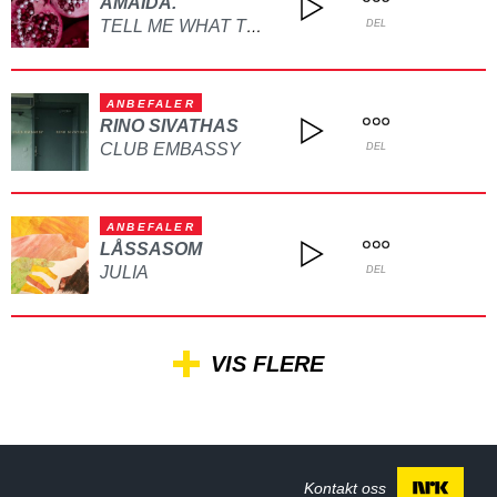
AMAIDA.
TELL ME WHAT TO DO
DEL
ANBEFALER
RINO SIVATHAS
CLUB EMBASSY
DEL
ANBEFALER
LÅSSASOM
JULIA
DEL
VIS FLERE
Kontakt oss