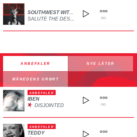
SOUTHWEST WITCHES
SALUTE THE DESOLUTION
DEL
ANBEFALER
NYE LÅTER
MÅNEDENS URØRT
ANBEFALER
IBEN
DISJOINTED
DEL
ANBEFALER
TEDDY