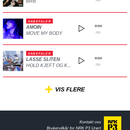
BRB
DEL
ANBEFALER
AMOIN
MOVE MY BODY
DEL
ANBEFALER
LASSE SLITEN
HOLD KJEFT OG KYSS MEG
DEL
VIS FLERE
Kontakt oss
Brukervilkår for NRK P3 Urørt