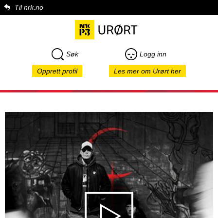
Til nrk.no
Søk
Logg inn
Opprett profil
Les mer om Urørt her