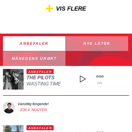
VIS FLERE
ANBEFALER
NYE LÅTER
MÅNEDENS URØRT
ANBEFALER
THE PILOTS
WASTING TIME
DEL
Vanvittig fengende!
- JON V. NGUYEN
ANBEFALER