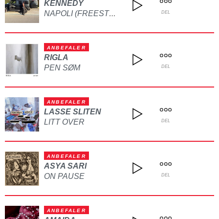
KENNEDY
NAPOLI (FREESTYLE)
DEL
ANBEFALER
RIGLA
PEN SØM
DEL
ANBEFALER
LASSE SLITEN
LITT OVER
DEL
ANBEFALER
ASYA SARI
ON PAUSE
DEL
ANBEFALER