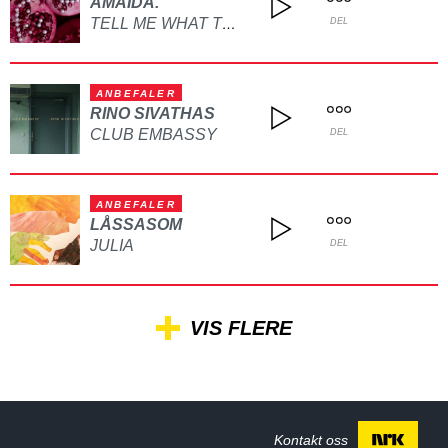
AMAIDA.
TELL ME WHAT TO DO
DEL
ANBEFALER
RINO SIVATHAS
CLUB EMBASSY
DEL
ANBEFALER
LÅSSASOM
JULIA
DEL
VIS FLERE
Kontakt oss