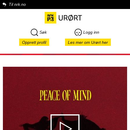
Til nrk.no
Søk
Logg inn
Opprett profil
Les mer om Urørt her