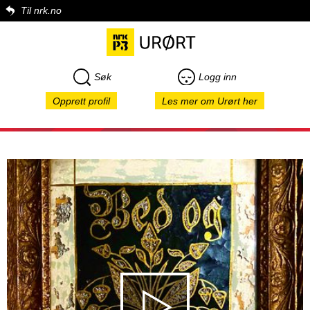
Til nrk.no
Søk
Logg inn
Opprett profil
Les mer om Urørt her