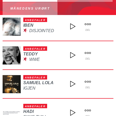
MÅNEDENS URØRT
ANBEFALER
IBEN
DISJOINTED
DEL
ANBEFALER
TEDDY
WWE
DEL
ANBEFALER
SAMUEL LOLA
IGJEN
DEL
ANBEFALER
HADI