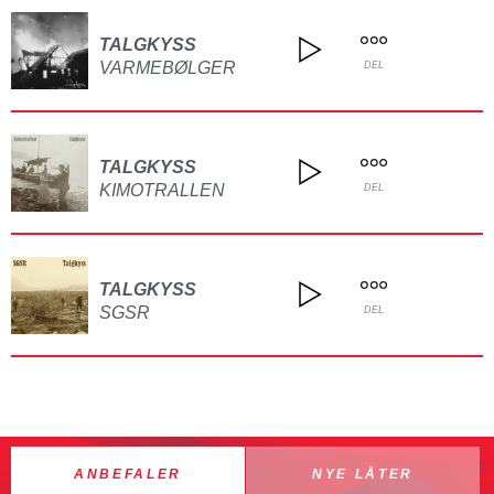
TALGKYSS
VARMEBØLGER
DEL
TALGKYSS
KIMOTRALLEN
DEL
TALGKYSS
SGSR
DEL
ANBEFALER
NYE LÅTER