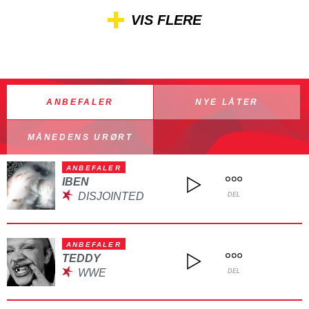
VIS FLERE
ANBEFALER
NYE LÅTER
MÅNEDENS URØRT
ANBEFALER
IBEN
DISJOINTED
DEL
ANBEFALER
TEDDY
WWE
DEL