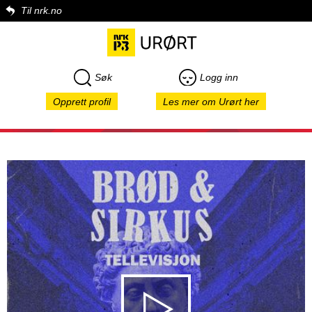
Til nrk.no
Søk
Logg inn
Opprett profil
Les mer om Urørt her