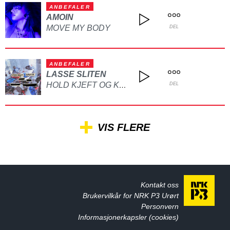
ANBEFALER
AMOIN
MOVE MY BODY
DEL
ANBEFALER
LASSE SLITEN
HOLD KJEFT OG KYSS MEG
DEL
VIS FLERE
Kontakt oss
Brukervilkår for NRK P3 Urørt
Personvern
Informasjonerkapsler (cookies)