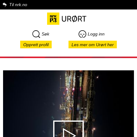
Til nrk.no
Søk
Logg inn
Opprett profil
Les mer om Urørt her