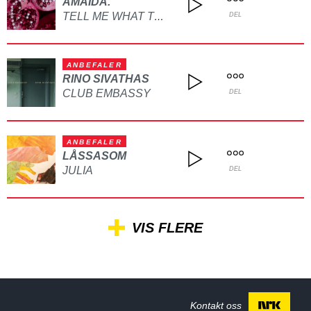
AMAIDA.
TELL ME WHAT TO DO
DEL
ANBEFALER
RINO SIVATHAS
CLUB EMBASSY
DEL
ANBEFALER
LÅSSASOM
JULIA
DEL
VIS FLERE
Kontakt oss