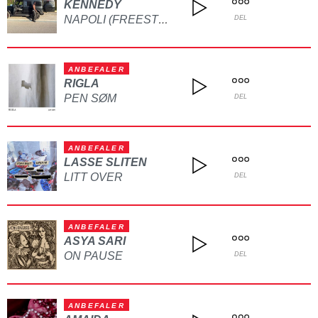
KENNEDY
NAPOLI (FREESTYLE)
DEL
ANBEFALER
RIGLA
PEN SØM
DEL
ANBEFALER
LASSE SLITEN
LITT OVER
DEL
ANBEFALER
ASYA SARI
ON PAUSE
DEL
ANBEFALER