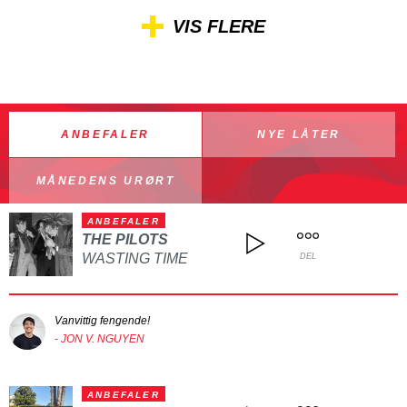
VIS FLERE
ANBEFALER
NYE LÅTER
MÅNEDENS URØRT
ANBEFALER
THE PILOTS
WASTING TIME
DEL
Vanvittig fengende!
- JON V. NGUYEN
ANBEFALER