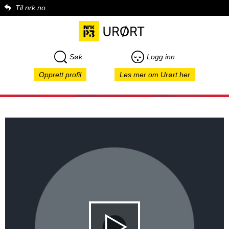
Til nrk.no
Søk
Logg inn
Opprett profil
Les mer om Urørt her