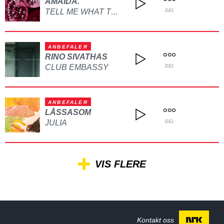
AMAIDA.
TELL ME WHAT TO DO
DEL
ANBEFALER
RINO SIVATHAS
CLUB EMBASSY
DEL
ANBEFALER
LÅSSASOM
JULIA
DEL
VIS FLERE
Kontakt oss