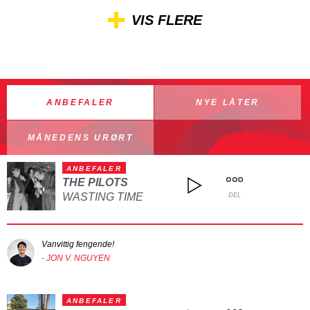
VIS FLERE
ANBEFALER
NYE LÅTER
MÅNEDENS URØRT
ANBEFALER
THE PILOTS
WASTING TIME
DEL
Vanvittig fengende!
- JON V. NGUYEN
ANBEFALER