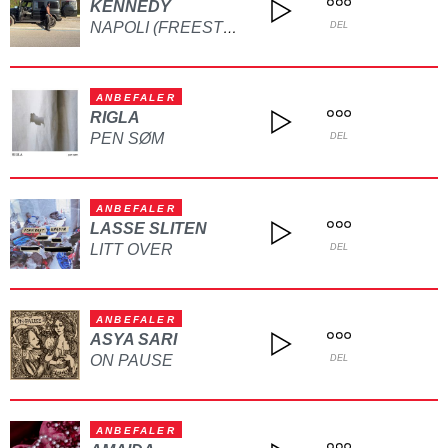
KENNEDY
NAPOLI (FREESTYLE)
DEL
ANBEFALER
RIGLA
PEN SØM
DEL
ANBEFALER
LASSE SLITEN
LITT OVER
DEL
ANBEFALER
ASYA SARI
ON PAUSE
DEL
ANBEFALER