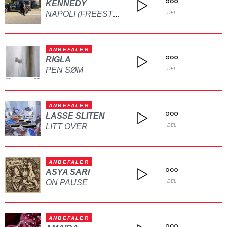
KENNEDY
NAPOLI (FREESTYLE)
DEL
ANBEFALER
RIGLA
PEN SØM
DEL
ANBEFALER
LASSE SLITEN
LITT OVER
DEL
ANBEFALER
ASYA SARI
ON PAUSE
DEL
ANBEFALER