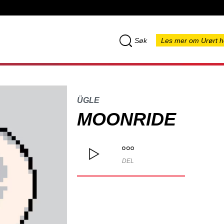
Søk
Les mer om Urørt h
ÜGLE
MOONRIDE
DEL