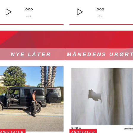
DEL
DEL
NYE LÅTER
MÅNEDENS URØR
ANBEFALER
ANBEFALER