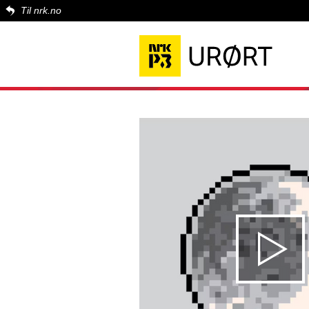
Til nrk.no