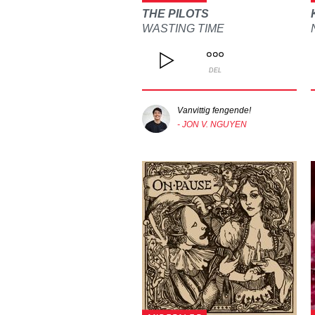
THE PILOTS
WASTING TIME
DEL
Vanvittig fengende!
- JON V. NGUYEN