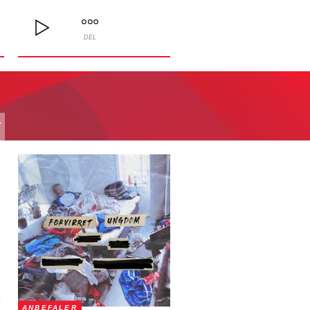
DEL
T
ANBEFALER