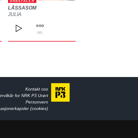
ANBEFALER
LÅSSASOM
JULIA
DEL
Kontakt oss
ervilkår for NRK P3 Urørt
Personvern
asjonerkapsler (cookies)