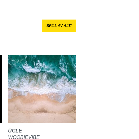
SPILL AV ALT!
ÜGLE
WOOBIEVIBE