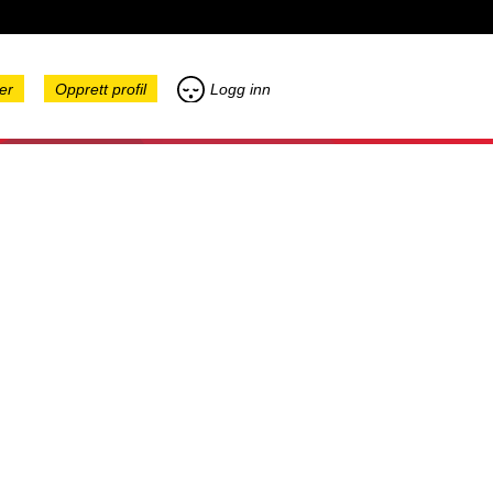
er
Opprett profil
Logg inn