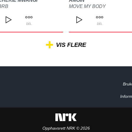
CHERIE MWANGI
AMOIN
BRB
MOVE MY BODY
DEL
DEL
VIS FLERE
Bruk
Inform
Opphavsrett NRK © 2026