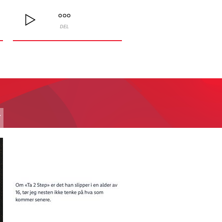
DEL
T