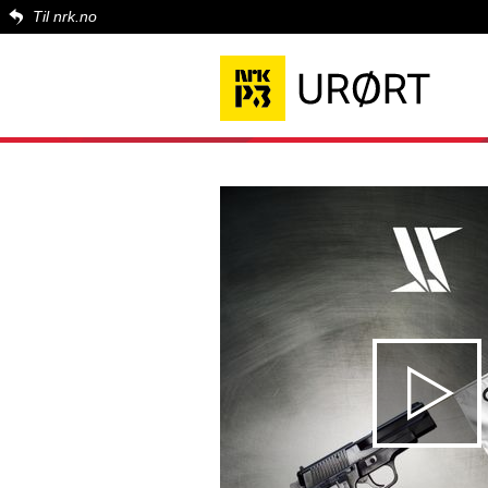
Til nrk.no