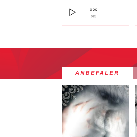
DEL
ANBEFALER