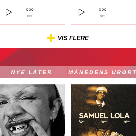
DEL
DEL
VIS FLERE
NYE LÅTER
MÅNEDENS URØR