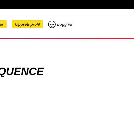
er
Opprett profil
Logg inn
EQUENCE