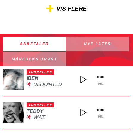
VIS FLERE
ANBEFALER
NYE LÅTER
MÅNEDENS URØRT
ANBEFALER
IBEN
DISJOINTED
DEL
ANBEFALER
TEDDY
WWE
DEL