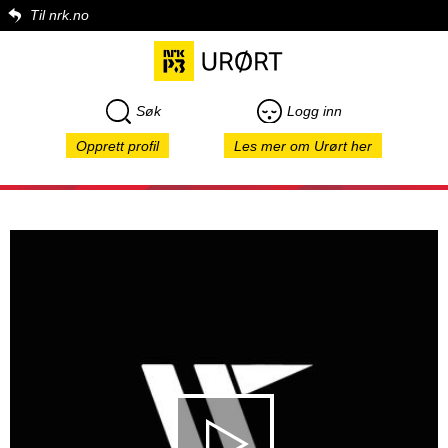
Til nrk.no
Søk
Logg inn
Opprett profil
Les mer om Urørt her