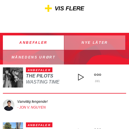
VIS FLERE
ANBEFALER
NYE LÅTER
MÅNEDENS URØRT
ANBEFALER
THE PILOTS
WASTING TIME
DEL
Vanvittig fengende!
- JON V. NGUYEN
ANBEFALER