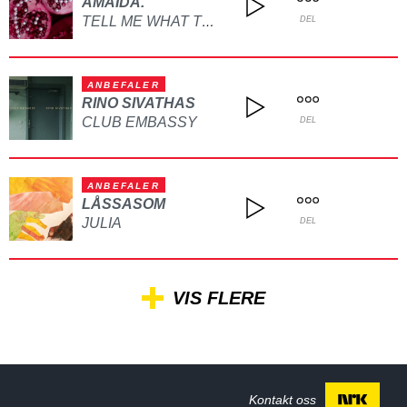
AMAIDA.
TELL ME WHAT TO DO
DEL
ANBEFALER
RINO SIVATHAS
CLUB EMBASSY
DEL
ANBEFALER
LÅSSASOM
JULIA
DEL
VIS FLERE
Kontakt oss