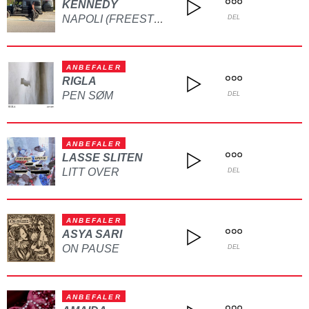
KENNEDY
NAPOLI (FREESTYLE)
DEL
ANBEFALER
RIGLA
PEN SØM
DEL
ANBEFALER
LASSE SLITEN
LITT OVER
DEL
ANBEFALER
ASYA SARI
ON PAUSE
DEL
ANBEFALER