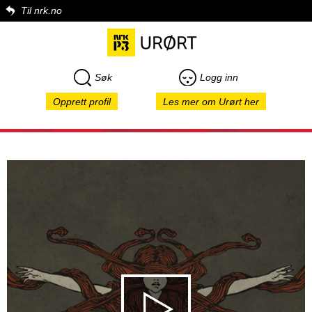
Til nrk.no
Søk
Logg inn
Opprett profil
Les mer om Urørt her