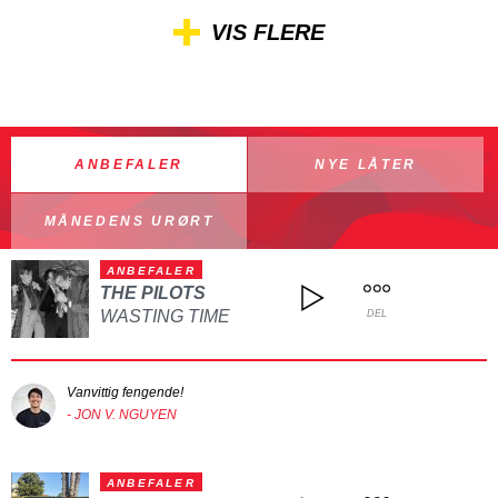
VIS FLERE
ANBEFALER
NYE LÅTER
MÅNEDENS URØRT
ANBEFALER
THE PILOTS
WASTING TIME
DEL
Vanvittig fengende!
- JON V. NGUYEN
ANBEFALER