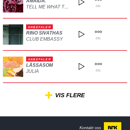
AMAIDA.
TELL ME WHAT TO DO
DEL
ANBEFALER
RINO SIVATHAS
CLUB EMBASSY
DEL
ANBEFALER
LÅSSASOM
JULIA
DEL
VIS FLERE
Kontakt oss