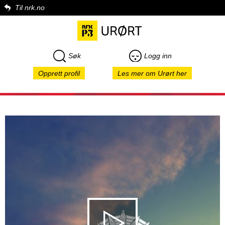
Til nrk.no
Søk
Logg inn
Opprett profil
Les mer om Urørt her