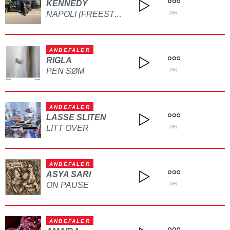
KENNEDY
NAPOLI (FREESTYLE)
DEL
ANBEFALER
RIGLA
PEN SØM
DEL
ANBEFALER
LASSE SLITEN
LITT OVER
DEL
ANBEFALER
ASYA SARI
ON PAUSE
DEL
ANBEFALER