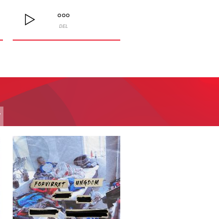
DEL
T