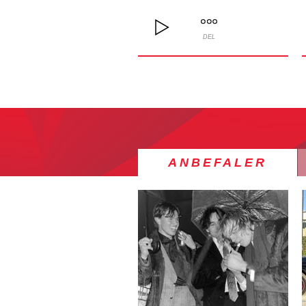
DEL
ANBEFALER