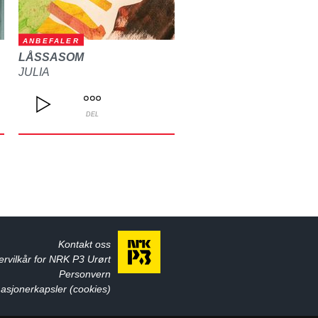
ANBEFALER
LÅSSASOM
JULIA
DEL
Kontakt oss
ervilkår for NRK P3 Urørt
Personvern
asjonerkapsler (cookies)