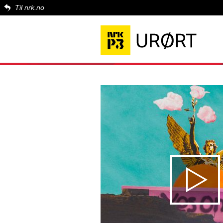
Til nrk.no