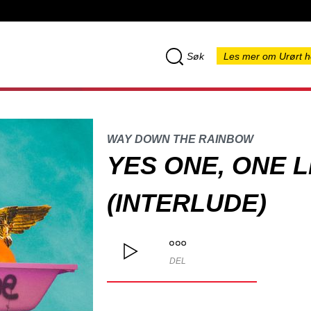
Søk
Les mer om Urørt h
WAY DOWN THE RAINBOW
YES ONE, ONE L
(INTERLUDE)
DEL