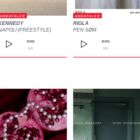
ANBEFALER
ANBEFALER
KENNEDY
RIGLA
NAPOLI (FREESTYLE)
PEN SØM
DEL
DEL