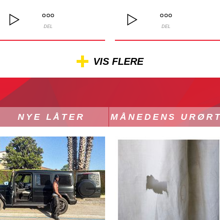
DEL
DEL
VIS FLERE
NYE LÅTER
MÅNEDENS URØR