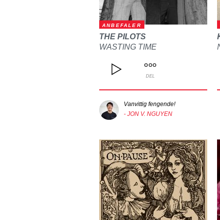
ANBEFALER
THE PILOTS
WASTING TIME
DEL
Vanvittig fengende!
- JON V. NGUYEN