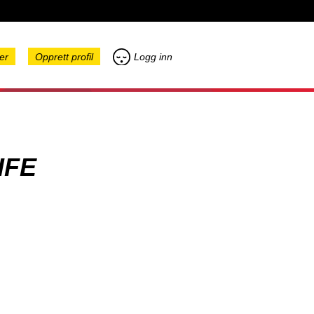
er
Opprett profil
Logg inn
IFE