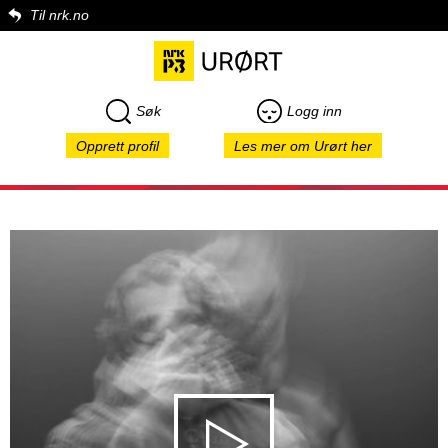
Til nrk.no
Søk
Logg inn
Opprett profil
Les mer om Urørt her