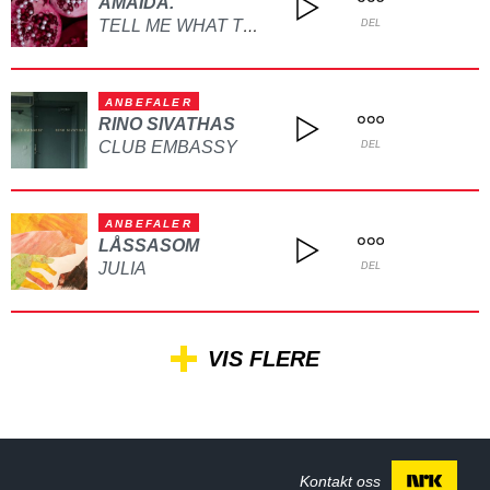
AMAIDA.
TELL ME WHAT TO DO
DEL
ANBEFALER
RINO SIVATHAS
CLUB EMBASSY
DEL
ANBEFALER
LÅSSASOM
JULIA
DEL
VIS FLERE
Kontakt oss