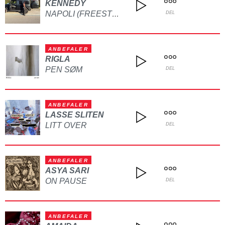
KENNEDY
NAPOLI (FREESTYLE)
DEL
ANBEFALER
RIGLA
PEN SØM
DEL
ANBEFALER
LASSE SLITEN
LITT OVER
DEL
ANBEFALER
ASYA SARI
ON PAUSE
DEL
ANBEFALER