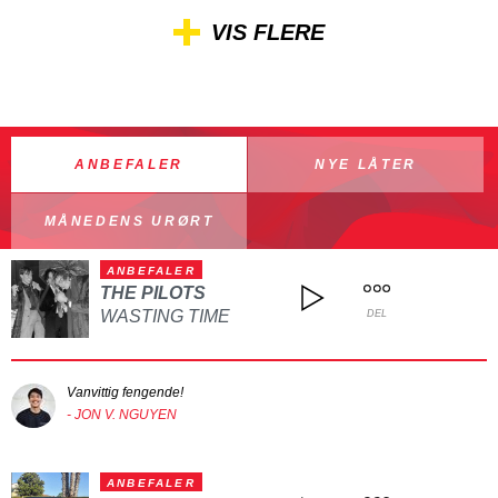
VIS FLERE
ANBEFALER
NYE LÅTER
MÅNEDENS URØRT
ANBEFALER
THE PILOTS
WASTING TIME
DEL
Vanvittig fengende!
- JON V. NGUYEN
ANBEFALER