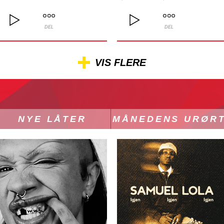
DEL
DEL
VIS FLERE
NYE LÅTER
MÅNEDENS URØR