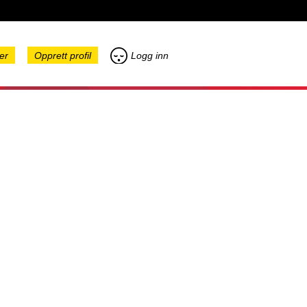
er
Opprett profil
Logg inn