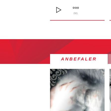
DEL
ANBEFALER