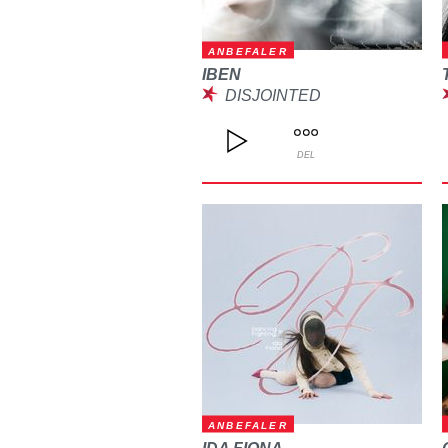
ANBEFALER
IBEN
DISJOINTED
DEL
ANBEFALER