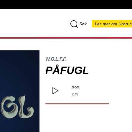
Søk
Les mer om Urørt h
W.O.L.F.F.
PÅFUGL
DEL