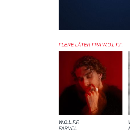
FLERE LÅTER FRA W.O.L.F.F.
W.O.L.F.F.
FARVEL