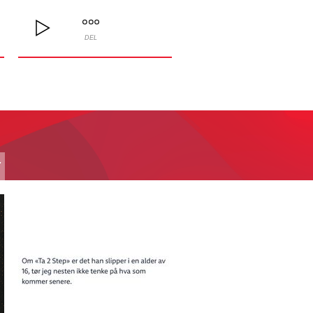
DEL
T