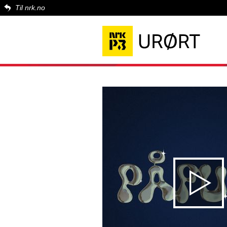
Til nrk.no