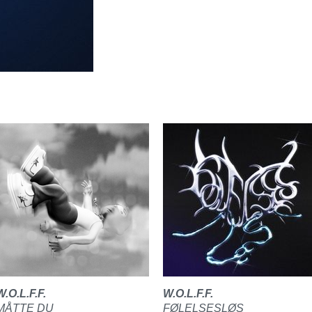
W.O.L.F.F.
W.O.L.F.F.
MÅTTE DU
FØLELSESLØS