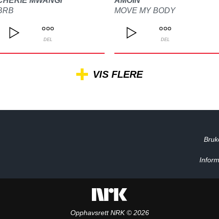
CHERIE MWANGI
AMOIN
BRB
MOVE MY BODY
DEL
DEL
VIS FLERE
Bruk
Inform
Opphavsrett NRK © 2026