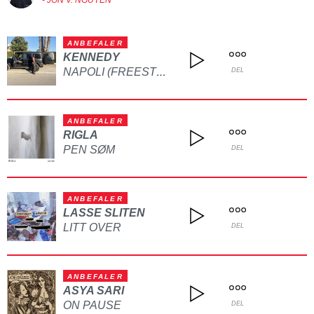
ANBEFALER
KENNEDY
NAPOLI (FREESTYLE)
DEL
ANBEFALER
RIGLA
PEN SØM
DEL
ANBEFALER
LASSE SLITEN
LITT OVER
DEL
ANBEFALER
ASYA SARI
ON PAUSE
DEL