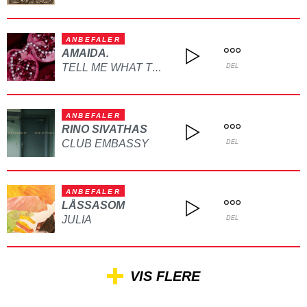
ANBEFALER
AMAIDA.
TELL ME WHAT TO DO
DEL
ANBEFALER
RINO SIVATHAS
CLUB EMBASSY
DEL
ANBEFALER
LÅSSASOM
JULIA
DEL
VIS FLERE