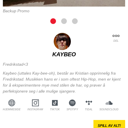
Backup Promo
DEL
KAYBEO
Fredrikstad<3
Kaybeo (uttales Kay-bee-oh), består av Kristian opprinnelig fra
Fredrikstad. Musikken hans er i som oftest Hip-Hop, men er kjent
for å eksperimentere mye med stilen de har, og prøver å
perfeksjonere seg i alle mulige sjangere.
HJEMMESIDE
INSTAGRAM
TIKTOK
SPOTIFY
TIDAL
SOUNDCLOUD
SPILL AV ALT!