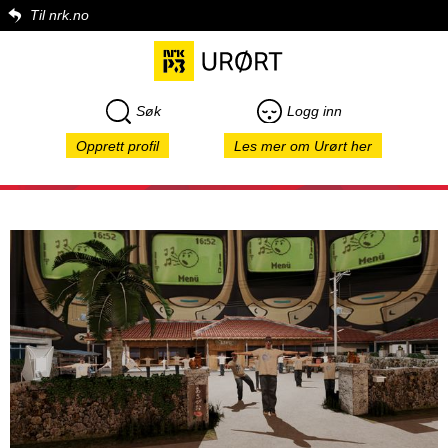
Til nrk.no
Søk
Logg inn
Opprett profil
Les mer om Urørt her