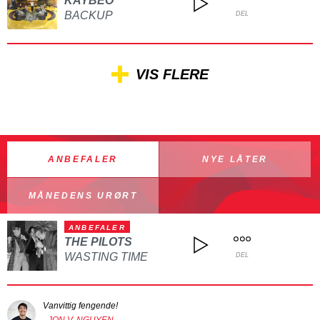
KAYBEO
BACKUP
DEL
VIS FLERE
ANBEFALER
NYE LÅTER
MÅNEDENS URØRT
ANBEFALER
THE PILOTS
WASTING TIME
DEL
Vanvittig fengende!
- JON V. NGUYEN