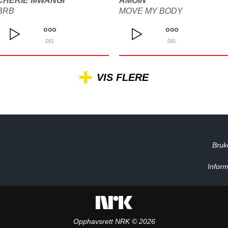
CHERIE MWANGI
AMOIN
BRB
MOVE MY BODY
DEL
DEL
VIS FLERE
Bruk
Inform
Opphavsrett NRK © 2026