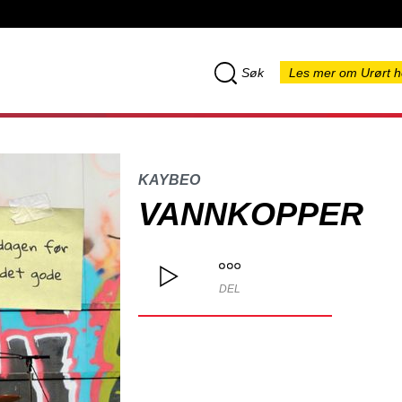
Søk
Les mer om Urørt h
KAYBEO
VANNKOPPER
DEL