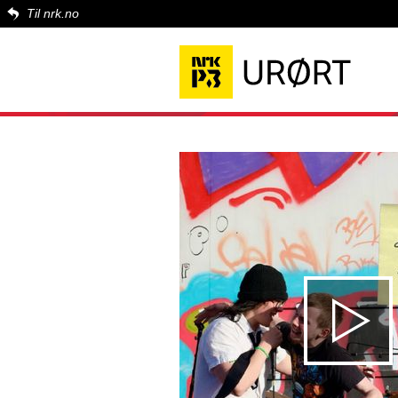
Til nrk.no