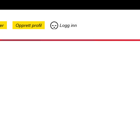
er
Opprett profil
Logg inn