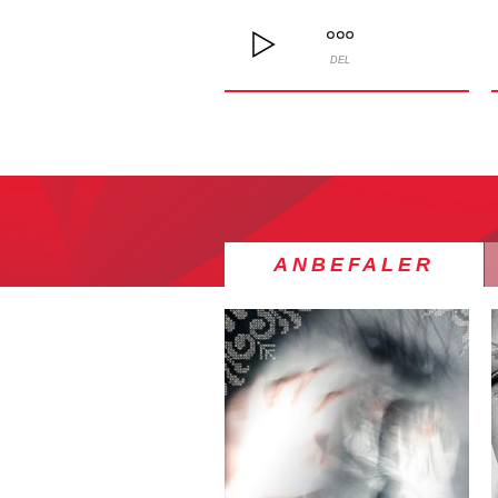
DEL
ANBEFALER