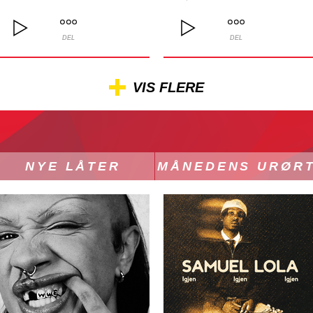
DEL
DEL
VIS FLERE
NYE LÅTER
MÅNEDENS URØR