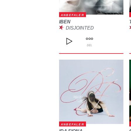
ANBEFALER
IBEN
DISJOINTED
DEL
ANBEFALER