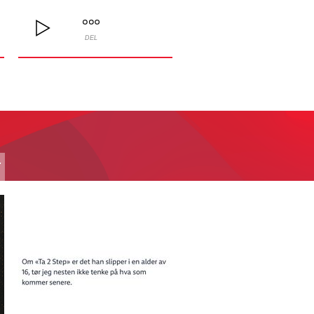
DEL
T