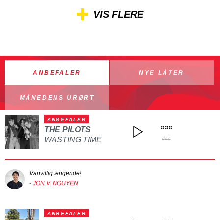
VIS FLERE
ANBEFALER
NYE LÅTER
MÅNEDENS URØRT
ANBEFALER
THE PILOTS
WASTING TIME
DEL
Vanvittig fengende!
- JON V. NGUYEN
ANBEFALER