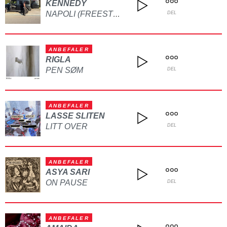
KENNEDY
NAPOLI (FREESTYLE)
DEL
ANBEFALER
RIGLA
PEN SØM
DEL
ANBEFALER
LASSE SLITEN
LITT OVER
DEL
ANBEFALER
ASYA SARI
ON PAUSE
DEL
ANBEFALER