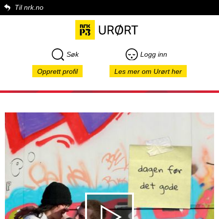
Til nrk.no
Søk
Logg inn
Opprett profil
Les mer om Urørt her