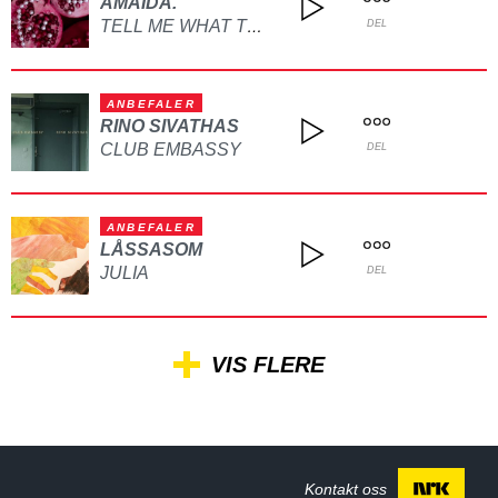
AMAIDA.
TELL ME WHAT TO DO
DEL
ANBEFALER
RINO SIVATHAS
CLUB EMBASSY
DEL
ANBEFALER
LÅSSASOM
JULIA
DEL
VIS FLERE
Kontakt oss