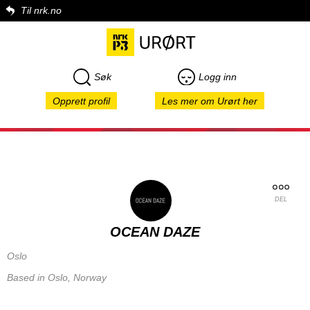
Til nrk.no
Søk
Logg inn
Opprett profil
Les mer om Urørt her
DEL
OCEAN DAZE
Oslo
Based in Oslo, Norway