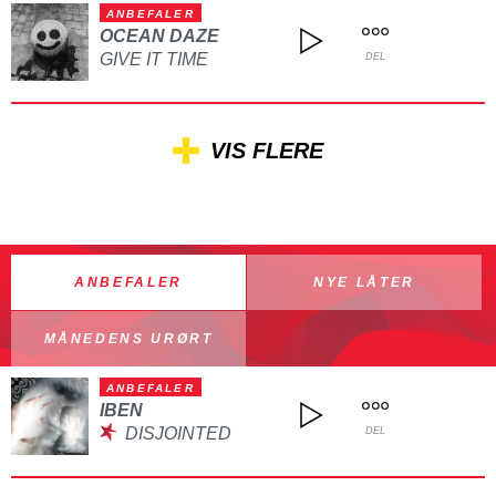
ANBEFALER
OCEAN DAZE
GIVE IT TIME
DEL
VIS FLERE
ANBEFALER
NYE LÅTER
MÅNEDENS URØRT
ANBEFALER
IBEN
DISJOINTED
DEL