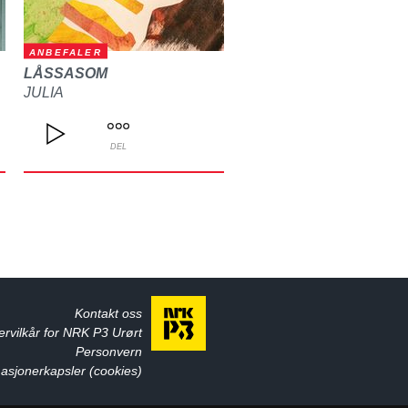
ANBEFALER
LÅSSASOM
JULIA
DEL
Kontakt oss
ervilkår for NRK P3 Urørt
Personvern
asjonerkapsler (cookies)