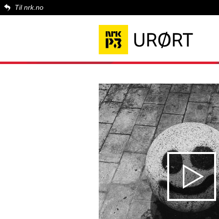
Til nrk.no