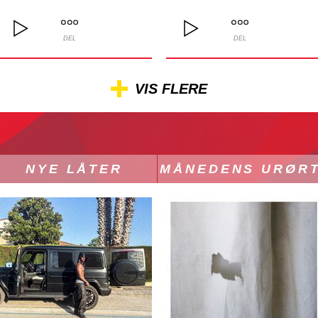
DEL
DEL
VIS FLERE
NYE LÅTER
MÅNEDENS URØR