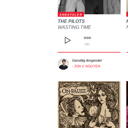
ANBEFALER
THE PILOTS
WASTING TIME
DEL
Vanvittig fengende!
- JON V. NGUYEN