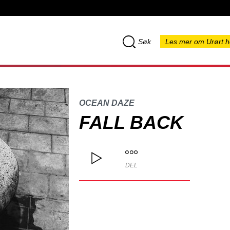
Søk
Les mer om Urørt h
OCEAN DAZE
FALL BACK
DEL