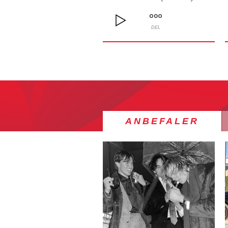
DEL
ANBEFALER