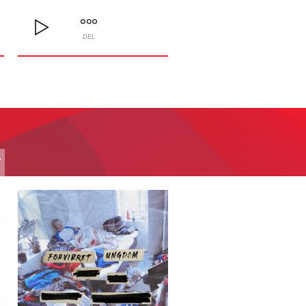
DEL
T