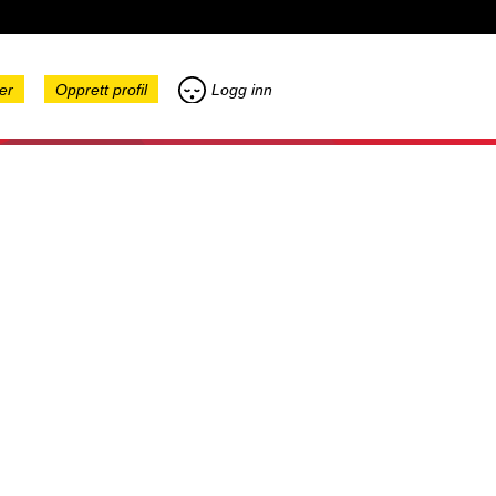
er
Opprett profil
Logg inn