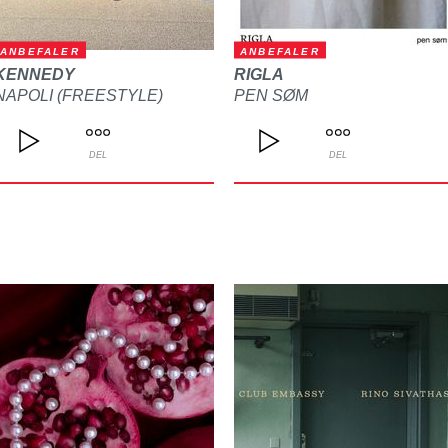
ANBEFALER
ANBEFALER
KENNEDY
RIGLA
NAPOLI (FREESTYLE)
PEN SØM
DEL
DEL