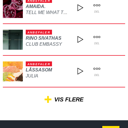
ANBEFALER
AMAIDA.
TELL ME WHAT TO DO
DEL
ANBEFALER
RINO SIVATHAS
CLUB EMBASSY
DEL
ANBEFALER
LÅSSASOM
JULIA
DEL
VIS FLERE