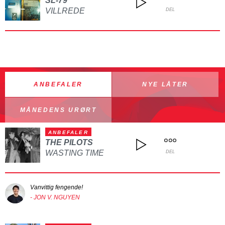
SL-79
VILLREDE
DEL
ANBEFALER
NYE LÅTER
MÅNEDENS URØRT
ANBEFALER
THE PILOTS
WASTING TIME
DEL
Vanvittig fengende!
- JON V. NGUYEN