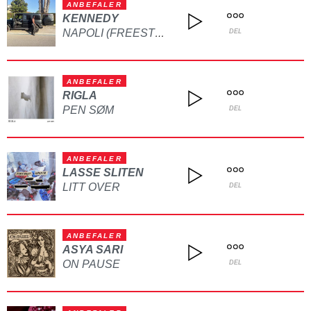
ANBEFALER
KENNEDY
NAPOLI (FREESTYLE)
DEL
ANBEFALER
RIGLA
PEN SØM
DEL
ANBEFALER
LASSE SLITEN
LITT OVER
DEL
ANBEFALER
ASYA SARI
ON PAUSE
DEL