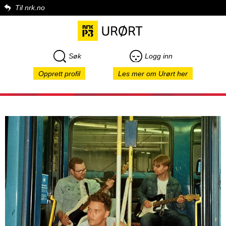
Til nrk.no
Søk
Logg inn
Opprett profil
Les mer om Urørt her