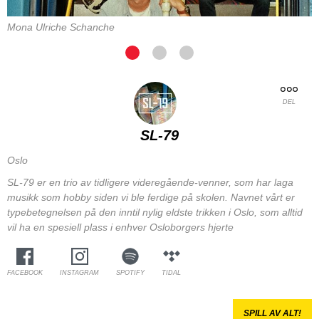
Mona Ulriche Schanche
DEL
SL-79
Oslo
SL-79 er en trio av tidligere videregående-venner, som har laga
musikk som hobby siden vi ble ferdige på skolen. Navnet vårt er
typebetegnelsen på den inntil nylig eldste trikken i Oslo, som alltid
vil ha en spesiell plass i enhver Osloborgers hjerte
FACEBOOK
INSTAGRAM
SPOTIFY
TIDAL
SPILL AV ALT!