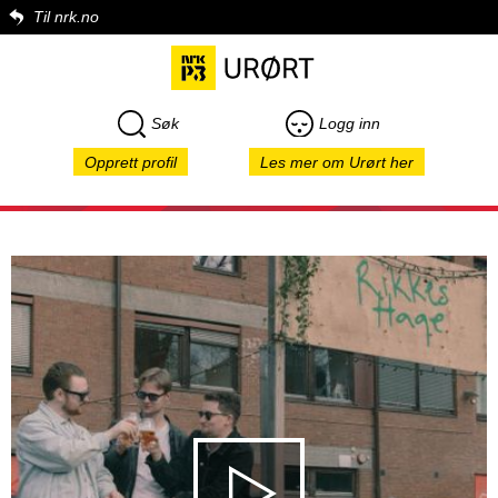
Til nrk.no
Søk
Logg inn
Opprett profil
Les mer om Urørt her