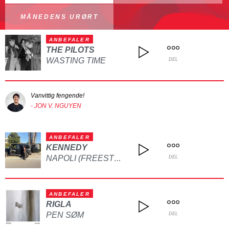
MÅNEDENS URØRT
ANBEFALER
THE PILOTS
WASTING TIME
DEL
Vanvittig fengende!
- JON V. NGUYEN
ANBEFALER
KENNEDY
NAPOLI (FREESTYLE)
DEL
ANBEFALER
RIGLA
PEN SØM
DEL