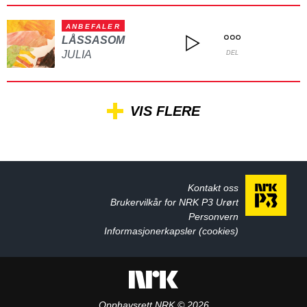
ANBEFALER
LÅSSASOM
JULIA
DEL
VIS FLERE
Kontakt oss
Brukervilkår for NRK P3 Urørt
Personvern
Informasjonerkapsler (cookies)
Opphavsrett NRK © 2026