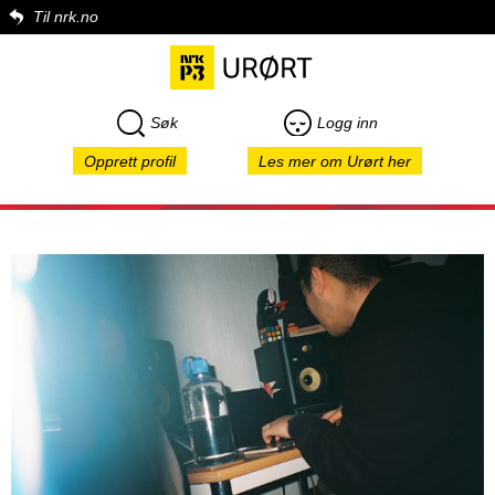
Til nrk.no
Søk
Logg inn
Opprett profil
Les mer om Urørt her