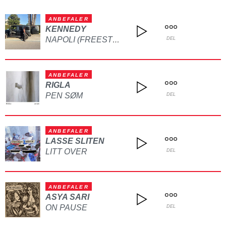
ANBEFALER
KENNEDY
NAPOLI (FREESTYLE)
DEL
ANBEFALER
RIGLA
PEN SØM
DEL
ANBEFALER
LASSE SLITEN
LITT OVER
DEL
ANBEFALER
ASYA SARI
ON PAUSE
DEL