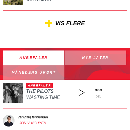
VIS FLERE
ANBEFALER
NYE LÅTER
MÅNEDENS URØRT
ANBEFALER
THE PILOTS
WASTING TIME
DEL
Vanvittig fengende!
- JON V. NGUYEN