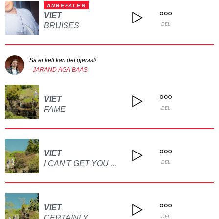
ANBEFALER
VIET
BRUISES
DEL
Så enkelt kan det gjerast!
- JARAND AGA BAAS
VIET
FAME
DEL
VIET
I CAN'T GET YOU OFF
DEL
VIET
CERTAINLY
DEL