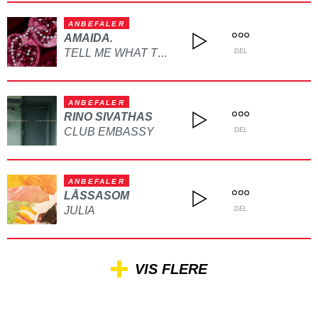
ANBEFALER
AMAIDA.
TELL ME WHAT TO DO
DEL
ANBEFALER
RINO SIVATHAS
CLUB EMBASSY
DEL
ANBEFALER
LÅSSASOM
JULIA
DEL
VIS FLERE