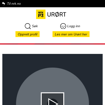
Til nrk.no
Søk
Logg inn
Opprett profil
Les mer om Urørt her