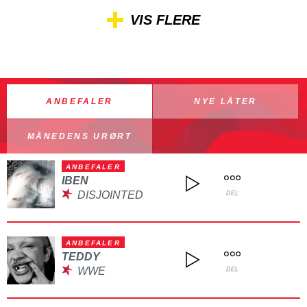
VIS FLERE
ANBEFALER
NYE LÅTER
MÅNEDENS URØRT
ANBEFALER
IBEN
DISJOINTED
DEL
ANBEFALER
TEDDY
WWE
DEL