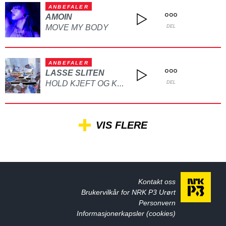
ANBEFALER
AMOIN
MOVE MY BODY
DEL
ANBEFALER
LASSE SLITEN
HOLD KJEFT OG KYSS MEG
DEL
VIS FLERE
Kontakt oss
Brukervilkår for NRK P3 Urørt
Personvern
Informasjonerkapsler (cookies)