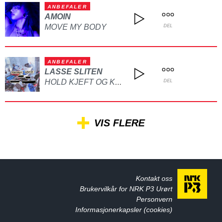
ANBEFALER
AMOIN
MOVE MY BODY
DEL
ANBEFALER
LASSE SLITEN
HOLD KJEFT OG KYSS MEG
DEL
VIS FLERE
Kontakt oss
Brukervilkår for NRK P3 Urørt
Personvern
Informasjonerkapsler (cookies)