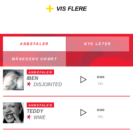
VIS FLERE
ANBEFALER
NYE LÅTER
MÅNEDENS URØRT
ANBEFALER
IBEN
DISJOINTED
DEL
ANBEFALER
TEDDY
WWE
DEL