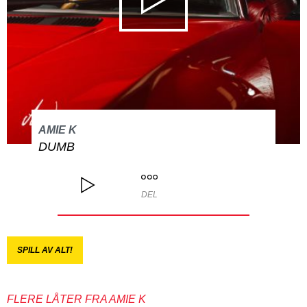
AMIE K
DUMB
DEL
SPILL AV ALT!
FLERE LÅTER FRA AMIE K