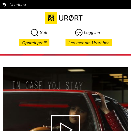
Til nrk.no
Søk
Logg inn
Opprett profil
Les mer om Urørt her