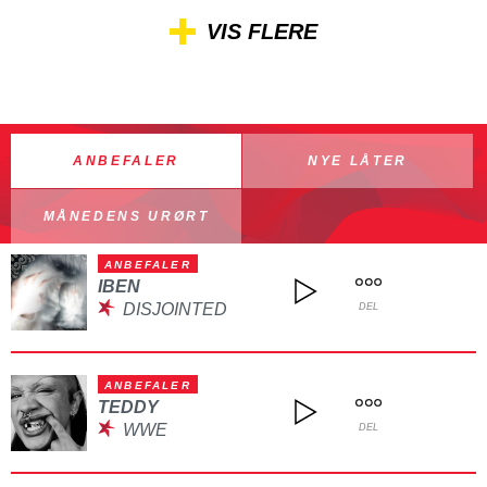
VIS FLERE
ANBEFALER
NYE LÅTER
MÅNEDENS URØRT
ANBEFALER
IBEN
DISJOINTED
DEL
ANBEFALER
TEDDY
WWE
DEL