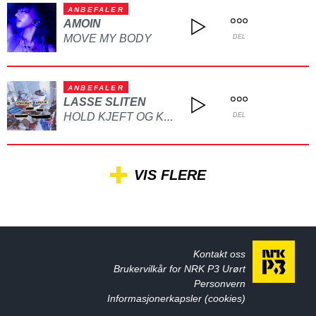
ANBEFALER
AMOIN
MOVE MY BODY
DEL
ANBEFALER
LASSE SLITEN
HOLD KJEFT OG KYSS MEG
DEL
VIS FLERE
Kontakt oss
Brukervilkår for NRK P3 Urørt
Personvern
Informasjonerkapsler (cookies)