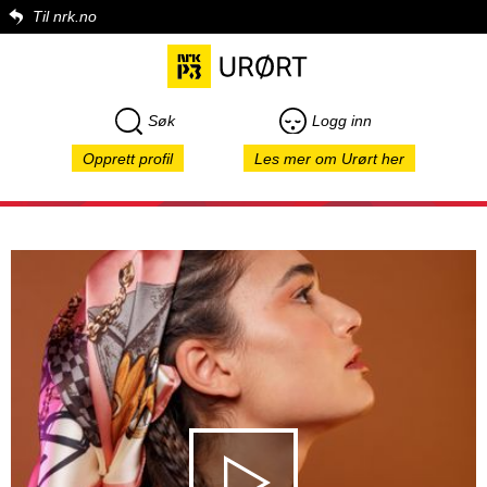
Til nrk.no
Søk
Logg inn
Opprett profil
Les mer om Urørt her