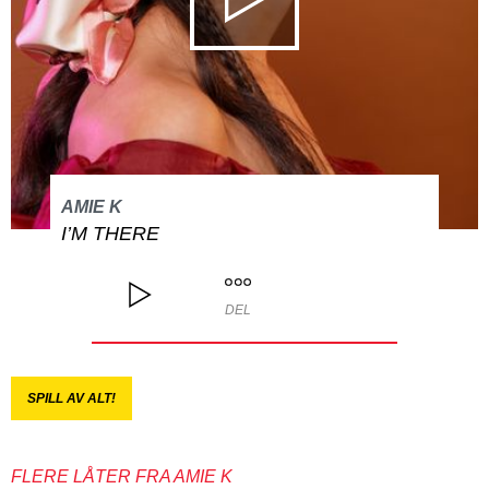
AMIE K
I’M THERE
DEL
SPILL AV ALT!
FLERE LÅTER FRA AMIE K