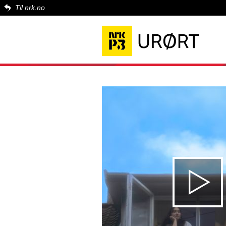
Til nrk.no