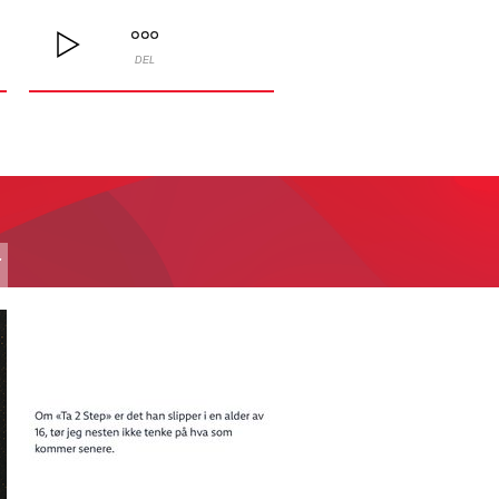
DEL
T