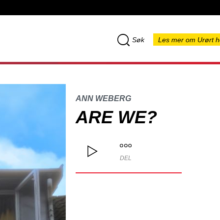
Søk
Les mer om Urørt h
ANN WEBERG
ARE WE?
DEL