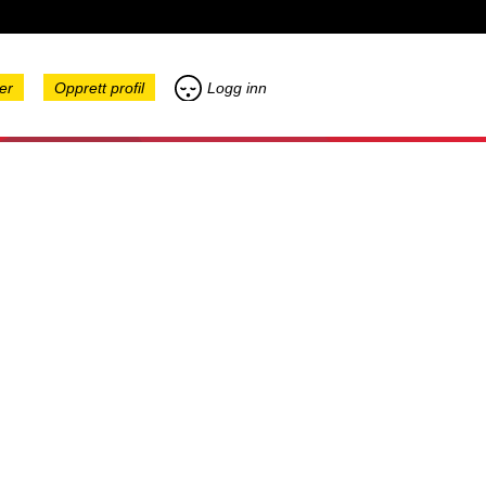
er
Opprett profil
Logg inn