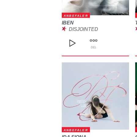
ANBEFALER
IBEN
DISJOINTED
DEL
ANBEFALER