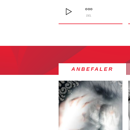
DEL
ANBEFALER