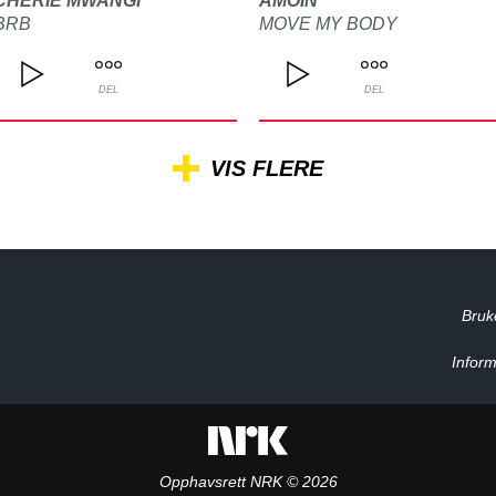
CHERIE MWANGI
AMOIN
BRB
MOVE MY BODY
DEL
DEL
VIS FLERE
Bruk
Inform
Opphavsrett NRK © 2026