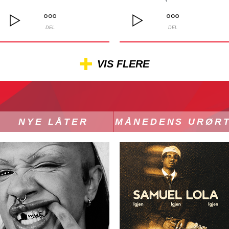
DEL
DEL
VIS FLERE
NYE LÅTER
MÅNEDENS URØR