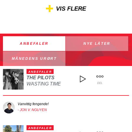
VIS FLERE
ANBEFALER
NYE LÅTER
MÅNEDENS URØRT
ANBEFALER
THE PILOTS
WASTING TIME
DEL
Vanvittig fengende!
- JON V. NGUYEN
ANBEFALER