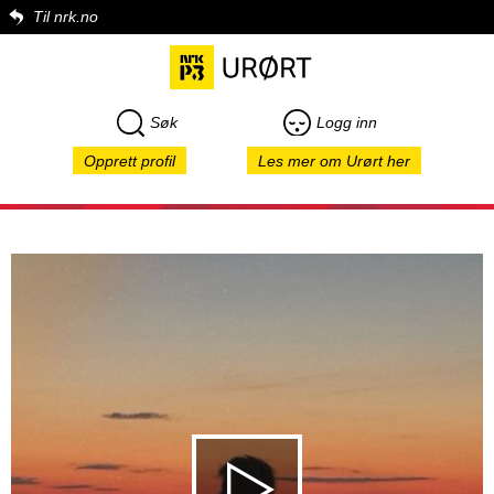
Til nrk.no
Søk
Logg inn
Opprett profil
Les mer om Urørt her