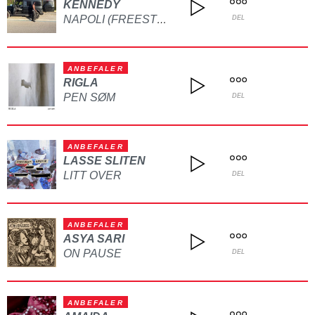
KENNEDY
NAPOLI (FREESTYLE)
DEL
ANBEFALER
RIGLA
PEN SØM
DEL
ANBEFALER
LASSE SLITEN
LITT OVER
DEL
ANBEFALER
ASYA SARI
ON PAUSE
DEL
ANBEFALER