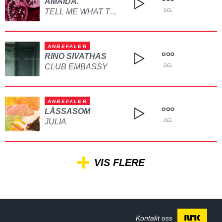
AMAIDA.
TELL ME WHAT TO DO
DEL
ANBEFALER
RINO SIVATHAS
CLUB EMBASSY
DEL
ANBEFALER
LÅSSASOM
JULIA
DEL
VIS FLERE
Kontakt oss