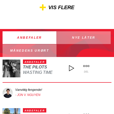
VIS FLERE
ANBEFALER
NYE LÅTER
MÅNEDENS URØRT
ANBEFALER
THE PILOTS
WASTING TIME
DEL
Vanvittig fengende!
- JON V. NGUYEN
ANBEFALER