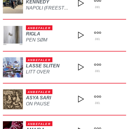
KENNEDY
NAPOLI (FREESTYLE)
DEL
ANBEFALER
RIGLA
PEN SØM
DEL
ANBEFALER
LASSE SLITEN
LITT OVER
DEL
ANBEFALER
ASYA SARI
ON PAUSE
DEL
ANBEFALER