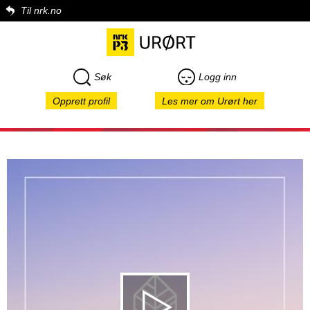
Til nrk.no
Søk
Logg inn
Opprett profil
Les mer om Urørt her