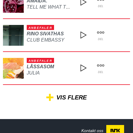
AMAIDA.
TELL ME WHAT TO DO
DEL
ANBEFALER
RINO SIVATHAS
CLUB EMBASSY
DEL
ANBEFALER
LÅSSASOM
JULIA
DEL
VIS FLERE
Kontakt oss