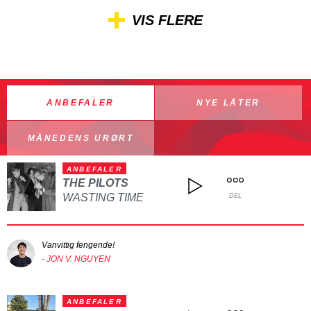
VIS FLERE
ANBEFALER
NYE LÅTER
MÅNEDENS URØRT
ANBEFALER
THE PILOTS
WASTING TIME
DEL
Vanvittig fengende!
- JON V. NGUYEN
ANBEFALER