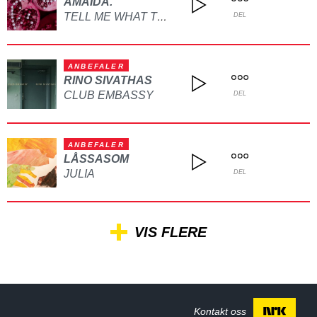
AMAIDA.
TELL ME WHAT TO DO
DEL
ANBEFALER
RINO SIVATHAS
CLUB EMBASSY
DEL
ANBEFALER
LÅSSASOM
JULIA
DEL
VIS FLERE
Kontakt oss