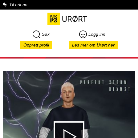
Til nrk.no
Søk
Logg inn
Opprett profil
Les mer om Urørt her