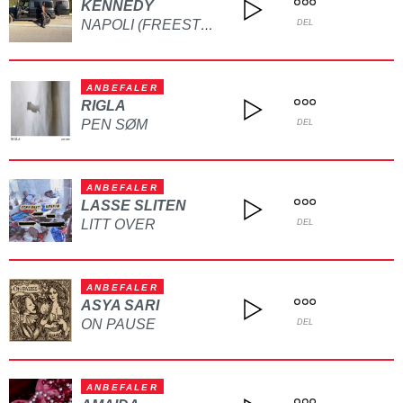
KENNEDY
NAPOLI (FREESTYLE)
DEL
ANBEFALER
RIGLA
PEN SØM
DEL
ANBEFALER
LASSE SLITEN
LITT OVER
DEL
ANBEFALER
ASYA SARI
ON PAUSE
DEL
ANBEFALER