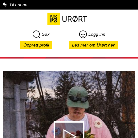
Til nrk.no
Søk
Logg inn
Opprett profil
Les mer om Urørt her