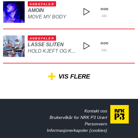
ANBEFALER
AMOIN
MOVE MY BODY
DEL
ANBEFALER
LASSE SLITEN
HOLD KJEFT OG KYSS MEG
DEL
VIS FLERE
Kontakt oss
Brukervilkår for NRK P3 Urørt
Personvern
Informasjonerkapsler (cookies)