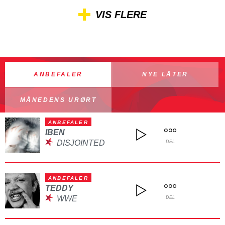
VIS FLERE
ANBEFALER
NYE LÅTER
MÅNEDENS URØRT
ANBEFALER
IBEN
DISJOINTED
DEL
ANBEFALER
TEDDY
WWE
DEL