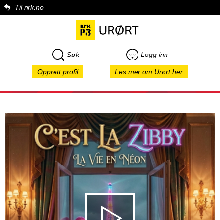
Til nrk.no
Søk
Logg inn
Opprett profil
Les mer om Urørt her