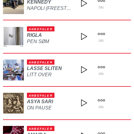
KENNEDY
NAPOLI (FREESTYLE)
DEL
ANBEFALER
RIGLA
PEN SØM
DEL
ANBEFALER
LASSE SLITEN
LITT OVER
DEL
ANBEFALER
ASYA SARI
ON PAUSE
DEL
ANBEFALER