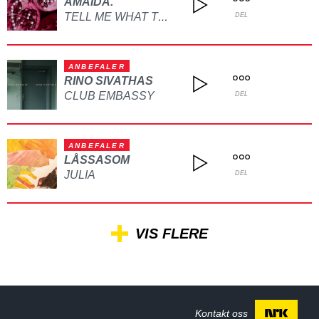
AMAIDA.
TELL ME WHAT TO DO
DEL
ANBEFALER
RINO SIVATHAS
CLUB EMBASSY
DEL
ANBEFALER
LÅSSASOM
JULIA
DEL
VIS FLERE
Kontakt oss