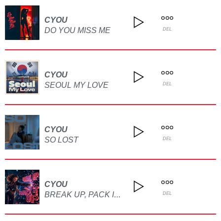
CYOU
DO YOU MISS ME
DEL
CYOU
SEOUL MY LOVE
DEL
CYOU
SO LOST
DEL
CYOU
BREAK UP, PACK IT UP
DEL