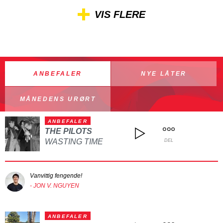
VIS FLERE
ANBEFALER
NYE LÅTER
MÅNEDENS URØRT
ANBEFALER
THE PILOTS
WASTING TIME
DEL
Vanvittig fengende!
- JON V. NGUYEN
ANBEFALER