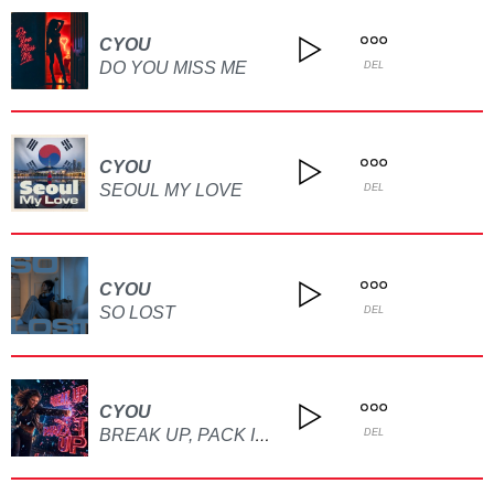
CYOU
DO YOU MISS ME
DEL
CYOU
SEOUL MY LOVE
DEL
CYOU
SO LOST
DEL
CYOU
BREAK UP, PACK IT UP
DEL