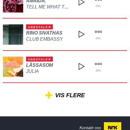
AMAIDA.
TELL ME WHAT TO DO
DEL
ANBEFALER
RINO SIVATHAS
CLUB EMBASSY
DEL
ANBEFALER
LÅSSASOM
JULIA
DEL
VIS FLERE
Kontakt oss