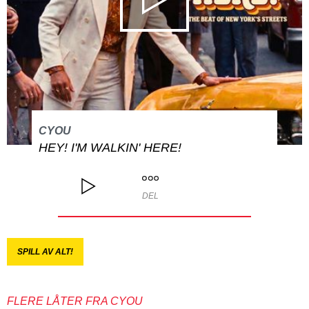
CYOU
HEY! I'M WALKIN' HERE!
DEL
SPILL AV ALT!
FLERE LÅTER FRA CYOU