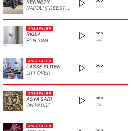
KENNEDY
NAPOLI (FREESTYLE)
DEL
ANBEFALER
RIGLA
PEN SØM
DEL
ANBEFALER
LASSE SLITEN
LITT OVER
DEL
ANBEFALER
ASYA SARI
ON PAUSE
DEL
ANBEFALER