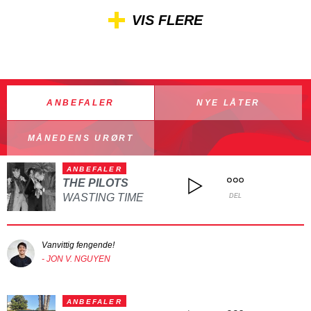
VIS FLERE
ANBEFALER
NYE LÅTER
MÅNEDENS URØRT
ANBEFALER
THE PILOTS
WASTING TIME
DEL
Vanvittig fengende!
- JON V. NGUYEN
ANBEFALER