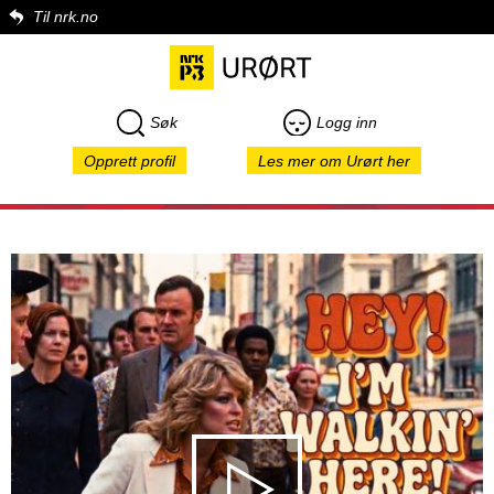
Til nrk.no
Søk
Logg inn
Opprett profil
Les mer om Urørt her