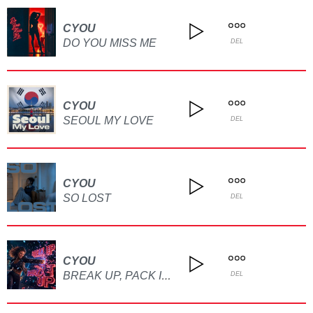
CYOU
DO YOU MISS ME
DEL
CYOU
SEOUL MY LOVE
DEL
CYOU
SO LOST
DEL
CYOU
BREAK UP, PACK IT UP
DEL