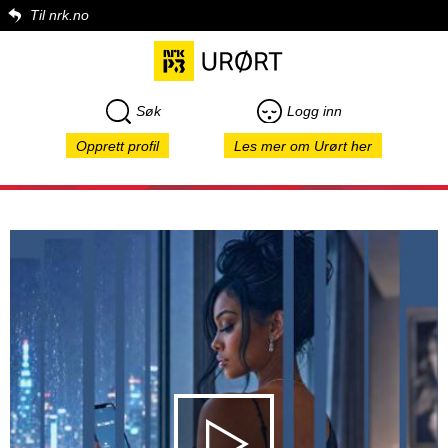
Til nrk.no
Søk
Logg inn
Opprett profil
Les mer om Urørt her