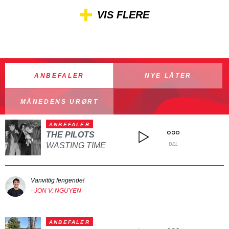
VIS FLERE
ANBEFALER
NYE LÅTER
MÅNEDENS URØRT
ANBEFALER
THE PILOTS
WASTING TIME
DEL
Vanvittig fengende!
- JON V. NGUYEN
ANBEFALER