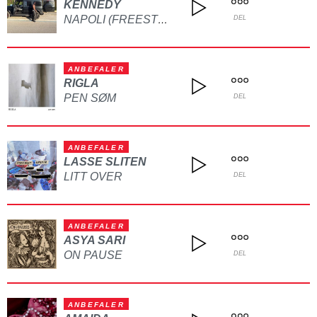
KENNEDY
NAPOLI (FREESTYLE)
DEL
ANBEFALER
RIGLA
PEN SØM
DEL
ANBEFALER
LASSE SLITEN
LITT OVER
DEL
ANBEFALER
ASYA SARI
ON PAUSE
DEL
ANBEFALER