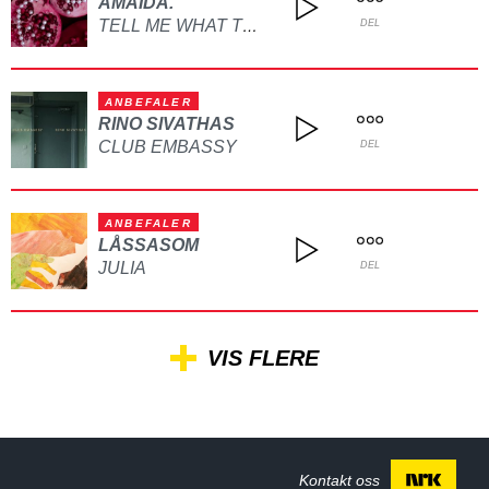
AMAIDA.
TELL ME WHAT TO DO
DEL
ANBEFALER
RINO SIVATHAS
CLUB EMBASSY
DEL
ANBEFALER
LÅSSASOM
JULIA
DEL
VIS FLERE
Kontakt oss