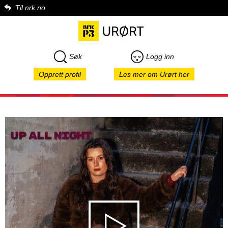
Til nrk.no
Søk
Logg inn
Opprett profil
Les mer om Urørt her