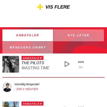
VIS FLERE
ANBEFALER
NYE LÅTER
MÅNEDENS URØRT
ANBEFALER
THE PILOTS
WASTING TIME
DEL
Vanvittig fengende!
- JON V. NGUYEN
ANBEFALER