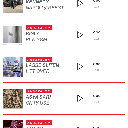
KENNEDY
NAPOLI (FREESTYLE)
DEL
ANBEFALER
RIGLA
PEN SØM
DEL
ANBEFALER
LASSE SLITEN
LITT OVER
DEL
ANBEFALER
ASYA SARI
ON PAUSE
DEL
ANBEFALER