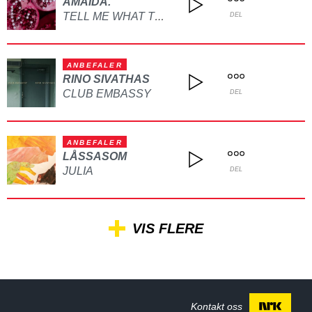
AMAIDA.
TELL ME WHAT TO DO
DEL
ANBEFALER
RINO SIVATHAS
CLUB EMBASSY
DEL
ANBEFALER
LÅSSASOM
JULIA
DEL
VIS FLERE
Kontakt oss