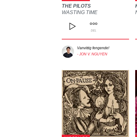
THE PILOTS
WASTING TIME
DEL
Vanvittig fengende!
- JON V. NGUYEN