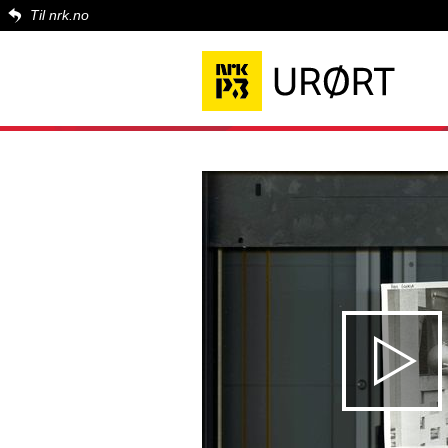
Til nrk.no