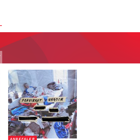
T
ANBEFALER