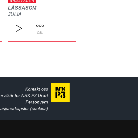
ANBEFALER
LÅSSASOM
JULIA
DEL
Kontakt oss
ervilkår for NRK P3 Urørt
Personvern
asjonerkapsler (cookies)