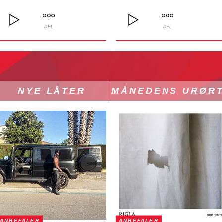
DEL
DEL
NYE LÅTER
MÅNEDENS URØR
ANBEFALER
ANBEFALER