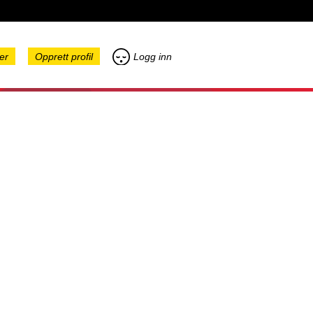
er
Opprett profil
Logg inn