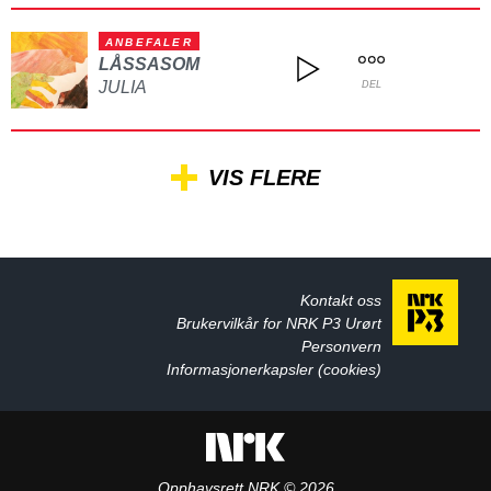
ANBEFALER
LÅSSASOM
JULIA
DEL
VIS FLERE
Kontakt oss
Brukervilkår for NRK P3 Urørt
Personvern
Informasjonerkapsler (cookies)
Opphavsrett NRK © 2026