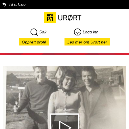
Til nrk.no
Søk
Logg inn
Opprett profil
Les mer om Urørt her