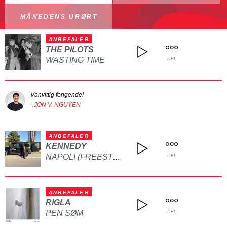
MÅNEDENS URØRT
ANBEFALER
THE PILOTS
WASTING TIME
DEL
Vanvittig fengende!
- JON V. NGUYEN
ANBEFALER
KENNEDY
NAPOLI (FREESTYLE)
DEL
ANBEFALER
RIGLA
PEN SØM
DEL