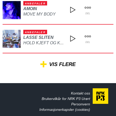
ANBEFALER
AMOIN
MOVE MY BODY
DEL
ANBEFALER
LASSE SLITEN
HOLD KJEFT OG KYSS MEG
DEL
VIS FLERE
Kontakt oss
Brukervilkår for NRK P3 Urørt
Personvern
Informasjonerkapsler (cookies)