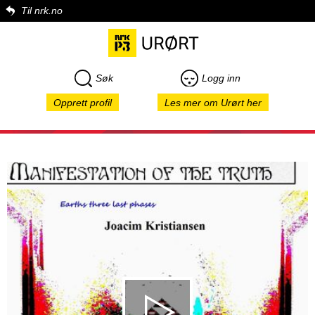
Til nrk.no
Søk
Logg inn
Opprett profil
Les mer om Urørt her