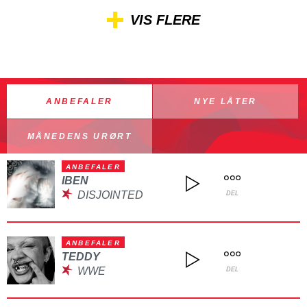
VIS FLERE
ANBEFALER
NYE LÅTER
MÅNEDENS URØRT
ANBEFALER
IBEN
DISJOINTED
DEL
ANBEFALER
TEDDY
WWE
DEL