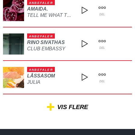
ANBEFALER
AMAIDA.
TELL ME WHAT TO DO
DEL
ANBEFALER
RINO SIVATHAS
CLUB EMBASSY
DEL
ANBEFALER
LÅSSASOM
JULIA
DEL
VIS FLERE