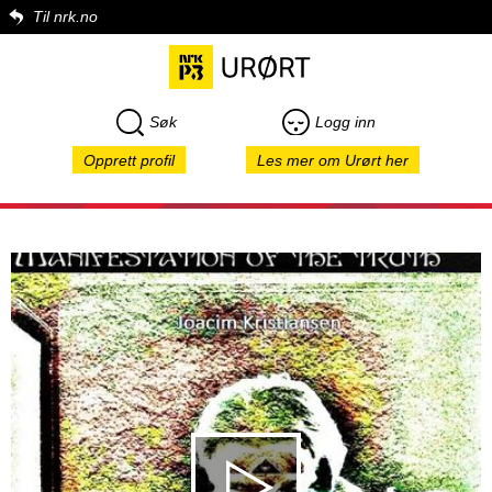
Til nrk.no
Søk
Logg inn
Opprett profil
Les mer om Urørt her