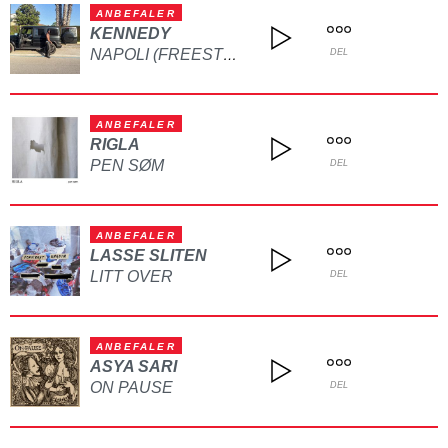
ANBEFALER
KENNEDY
NAPOLI (FREESTYLE)
DEL
ANBEFALER
RIGLA
PEN SØM
DEL
ANBEFALER
LASSE SLITEN
LITT OVER
DEL
ANBEFALER
ASYA SARI
ON PAUSE
DEL