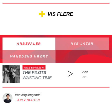
VIS FLERE
ANBEFALER
NYE LÅTER
MÅNEDENS URØRT
ANBEFALER
THE PILOTS
WASTING TIME
DEL
Vanvittig fengende!
- JON V. NGUYEN