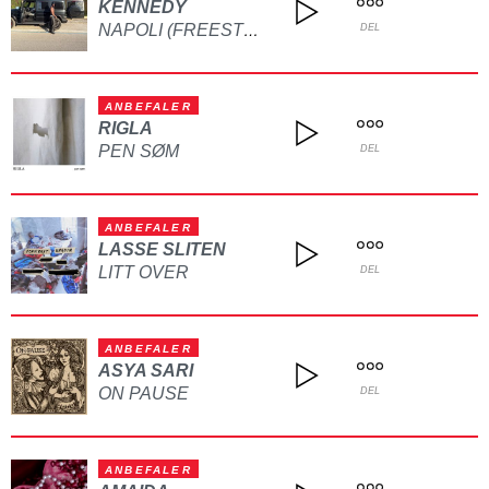
KENNEDY
NAPOLI (FREESTYLE)
DEL
ANBEFALER
RIGLA
PEN SØM
DEL
ANBEFALER
LASSE SLITEN
LITT OVER
DEL
ANBEFALER
ASYA SARI
ON PAUSE
DEL
ANBEFALER