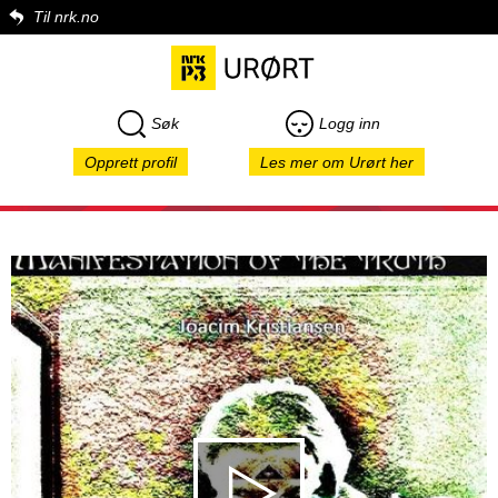
Til nrk.no
Søk
Logg inn
Opprett profil
Les mer om Urørt her