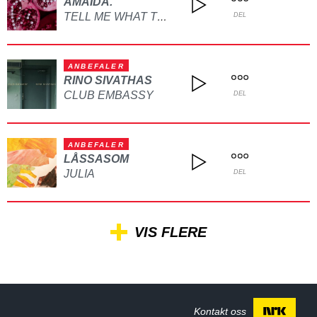
AMAIDA.
TELL ME WHAT TO DO
DEL
ANBEFALER
RINO SIVATHAS
CLUB EMBASSY
DEL
ANBEFALER
LÅSSASOM
JULIA
DEL
VIS FLERE
Kontakt oss