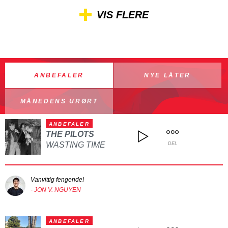
VIS FLERE
ANBEFALER
NYE LÅTER
MÅNEDENS URØRT
ANBEFALER
THE PILOTS
WASTING TIME
DEL
Vanvittig fengende!
- JON V. NGUYEN
ANBEFALER