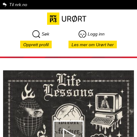
Til nrk.no
Søk
Logg inn
Opprett profil
Les mer om Urørt her