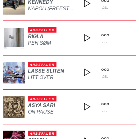
KENNEDY
NAPOLI (FREESTYLE)
DEL
ANBEFALER
RIGLA
PEN SØM
DEL
ANBEFALER
LASSE SLITEN
LITT OVER
DEL
ANBEFALER
ASYA SARI
ON PAUSE
DEL
ANBEFALER