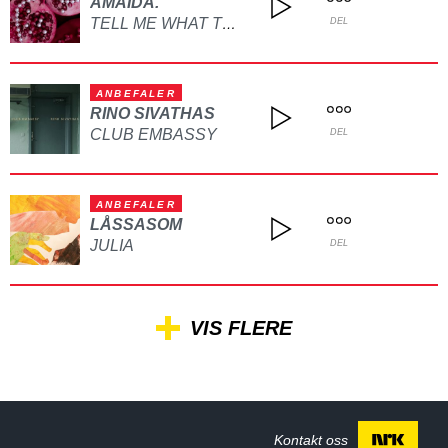
AMAIDA.
TELL ME WHAT TO DO
DEL
ANBEFALER
RINO SIVATHAS
CLUB EMBASSY
DEL
ANBEFALER
LÅSSASOM
JULIA
DEL
VIS FLERE
Kontakt oss