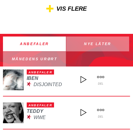
VIS FLERE
ANBEFALER
NYE LÅTER
MÅNEDENS URØRT
ANBEFALER
IBEN
DISJOINTED
DEL
ANBEFALER
TEDDY
WWE
DEL