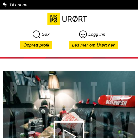
Til nrk.no
Søk
Logg inn
Opprett profil
Les mer om Urørt her