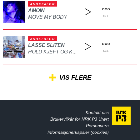
ANBEFALER
AMOIN
MOVE MY BODY
DEL
ANBEFALER
LASSE SLITEN
HOLD KJEFT OG KYSS MEG
DEL
VIS FLERE
Kontakt oss
Brukervilkår for NRK P3 Urørt
Personvern
Informasjonerkapsler (cookies)