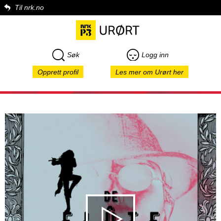
Til nrk.no
Søk
Logg inn
Opprett profil
Les mer om Urørt her