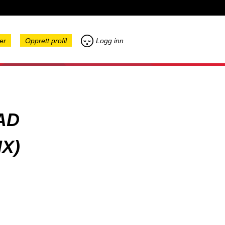
er
Opprett profil
Logg inn
AD
X)