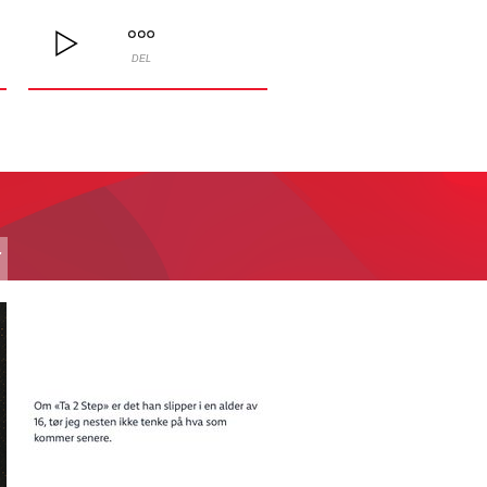
DEL
T