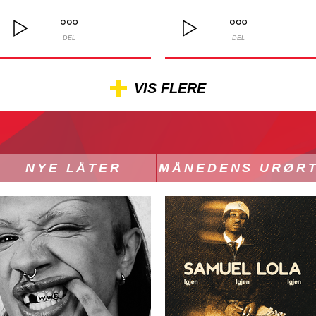
DEL
DEL
VIS FLERE
NYE LÅTER
MÅNEDENS URØR