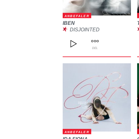
ANBEFALER
IBEN
DISJOINTED
DEL
ANBEFALER