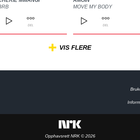
CHERIE MWANGI
AMOIN
BRB
MOVE MY BODY
DEL
DEL
VIS FLERE
Bruk
Inform
Opphavsrett NRK © 2026