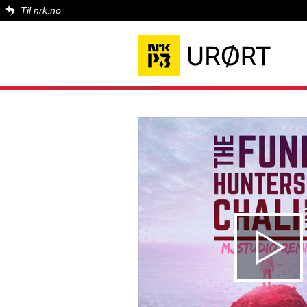
Til nrk.no