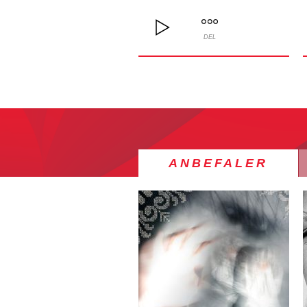
DEL
ANBEFALER