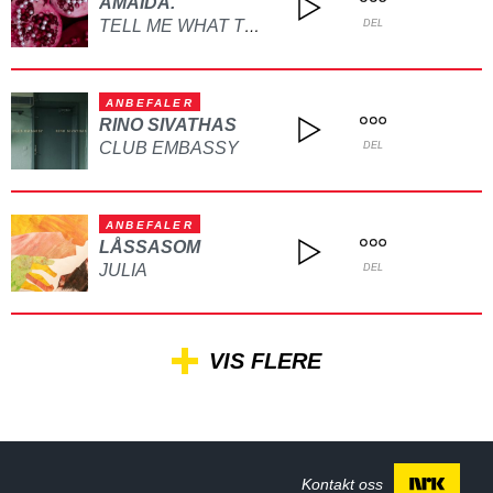
AMAIDA.
TELL ME WHAT TO DO
DEL
ANBEFALER
RINO SIVATHAS
CLUB EMBASSY
DEL
ANBEFALER
LÅSSASOM
JULIA
DEL
VIS FLERE
Kontakt oss