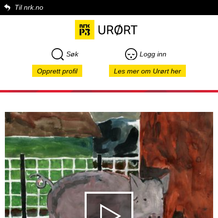
Til nrk.no
Søk
Logg inn
Opprett profil
Les mer om Urørt her