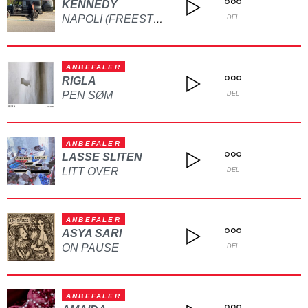
KENNEDY
NAPOLI (FREESTYLE)
DEL
ANBEFALER
RIGLA
PEN SØM
DEL
ANBEFALER
LASSE SLITEN
LITT OVER
DEL
ANBEFALER
ASYA SARI
ON PAUSE
DEL
ANBEFALER