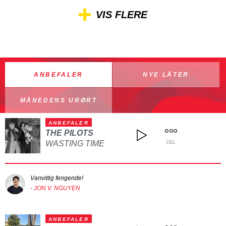
VIS FLERE
ANBEFALER
NYE LÅTER
MÅNEDENS URØRT
ANBEFALER
THE PILOTS
WASTING TIME
DEL
Vanvittig fengende!
- JON V. NGUYEN
ANBEFALER