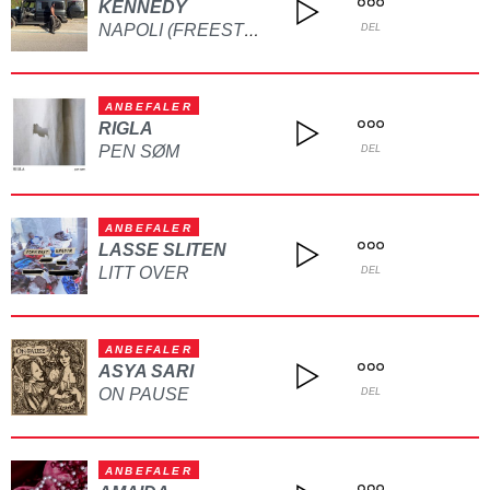
KENNEDY
NAPOLI (FREESTYLE)
DEL
ANBEFALER
RIGLA
PEN SØM
DEL
ANBEFALER
LASSE SLITEN
LITT OVER
DEL
ANBEFALER
ASYA SARI
ON PAUSE
DEL
ANBEFALER