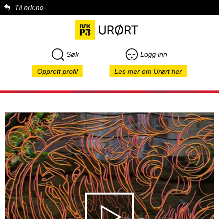
Til nrk.no
Søk
Logg inn
Opprett profil
Les mer om Urørt her