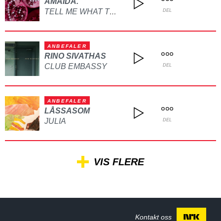
AMAIDA.
TELL ME WHAT TO DO
DEL
ANBEFALER
RINO SIVATHAS
CLUB EMBASSY
DEL
ANBEFALER
LÅSSASOM
JULIA
DEL
VIS FLERE
Kontakt oss