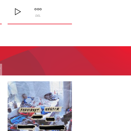
DEL
T