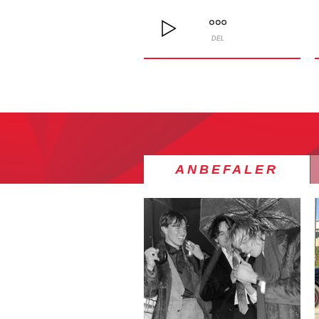
DEL
ANBEFALER