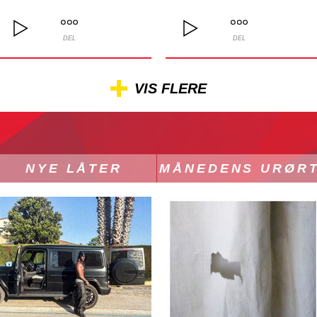
DEL
DEL
VIS FLERE
NYE LÅTER
MÅNEDENS URØR