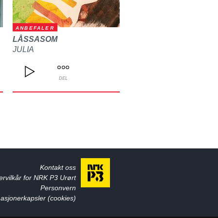
ANBEFALER
LÅSSASOM
JULIA
DEL
Kontakt oss
ervilkår for NRK P3 Urørt
Personvern
asjonerkapsler (cookies)