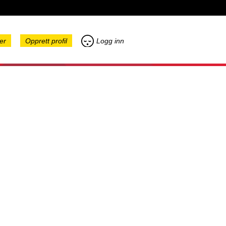
er
Opprett profil
Logg inn