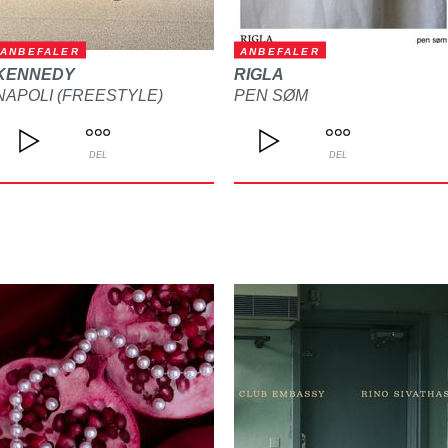
ANBEFALER
ANBEFALER
KENNEDY
RIGLA
NAPOLI (FREESTYLE)
PEN SØM
DEL
DEL