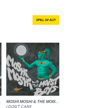
SPILL AV ALT!
MOIST BOYS
MOSHI MOSHI & THE MOIST BOYS
I DON'T CARE