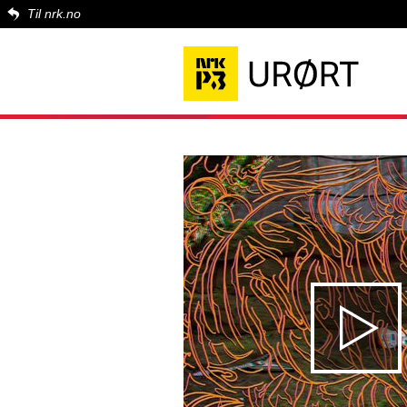
Til nrk.no