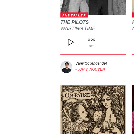
ANBEFALER
THE PILOTS
WASTING TIME
DEL
Vanvittig fengende!
- JON V. NGUYEN