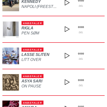
KENNEDY
NAPOLI (FREESTYLE)
DEL
ANBEFALER
RIGLA
PEN SØM
DEL
ANBEFALER
LASSE SLITEN
LITT OVER
DEL
ANBEFALER
ASYA SARI
ON PAUSE
DEL
ANBEFALER