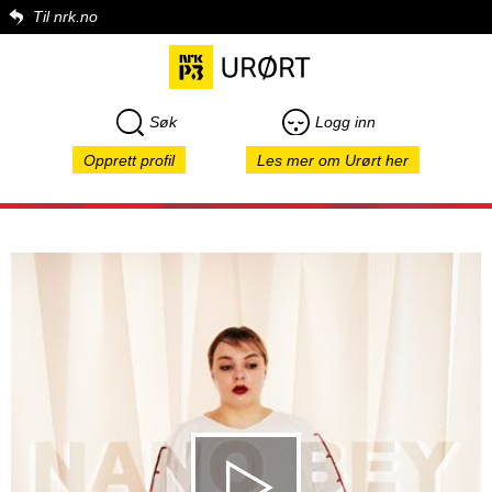
Til nrk.no
Søk
Logg inn
Opprett profil
Les mer om Urørt her