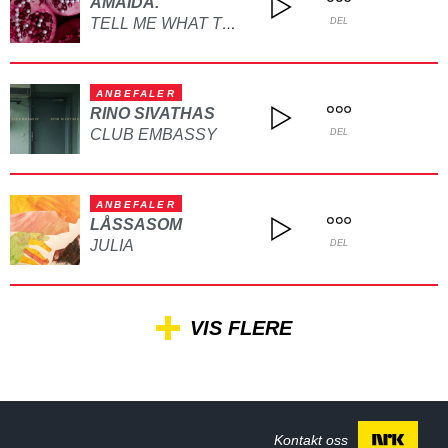
AMAIDA.
TELL ME WHAT TO DO
DEL
ANBEFALER
RINO SIVATHAS
CLUB EMBASSY
DEL
ANBEFALER
LÅSSASOM
JULIA
DEL
VIS FLERE
Kontakt oss