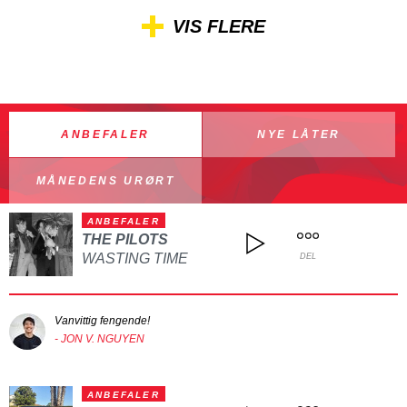
VIS FLERE
ANBEFALER
NYE LÅTER
MÅNEDENS URØRT
ANBEFALER
THE PILOTS
WASTING TIME
DEL
Vanvittig fengende!
- JON V. NGUYEN
ANBEFALER