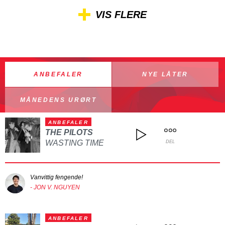
VIS FLERE
ANBEFALER
NYE LÅTER
MÅNEDENS URØRT
ANBEFALER
THE PILOTS
WASTING TIME
DEL
Vanvittig fengende!
- JON V. NGUYEN
ANBEFALER