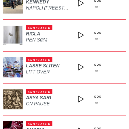
KENNEDY
NAPOLI (FREESTYLE)
DEL
ANBEFALER
RIGLA
PEN SØM
DEL
ANBEFALER
LASSE SLITEN
LITT OVER
DEL
ANBEFALER
ASYA SARI
ON PAUSE
DEL
ANBEFALER