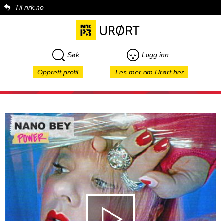
Til nrk.no
Søk
Logg inn
Opprett profil
Les mer om Urørt her