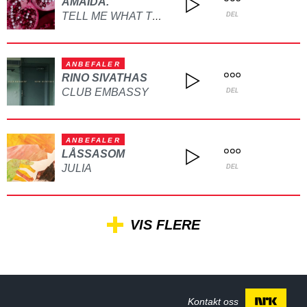
AMAIDA.
TELL ME WHAT TO DO
DEL
ANBEFALER
RINO SIVATHAS
CLUB EMBASSY
DEL
ANBEFALER
LÅSSASOM
JULIA
DEL
VIS FLERE
Kontakt oss